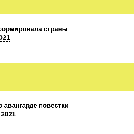
оинформировала страны
021
 в авангарде повестки
 2021