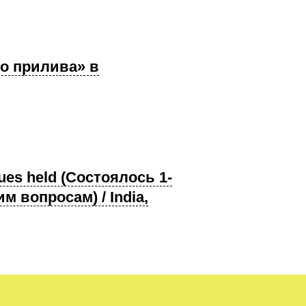
ого прилива» в
ues held (Состоялось 1-
 вопросам) / India,