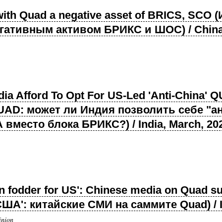
 with Quad a negative asset of BRICS, SCO
егативным активом БРИКС и ШОС) / China,
ia Afford To Opt For US-Led 'Anti-China'
UAD: может ли Индия позволить себе "а
место блока БРИКС?) / India, March, 20
on fodder for US': Chinese media on Quad 
А': китайские СМИ на саммите Quad) / In
inion