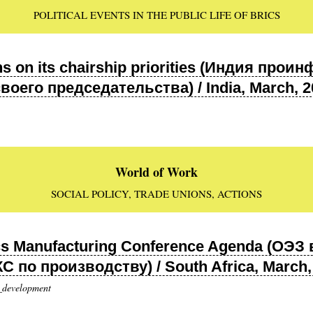
POLITICAL EVENTS IN THE PUBLIC LIFE OF BRICS
ons on its chairship priorities (Индия пр
оего председательства) / India, March, 2
World of Work
SOCIAL POLICY, TRADE UNIONS, ACTIONS
ics Manufacturing Conference Agenda (ОЭЗ
по производству) / South Africa, March,
_development