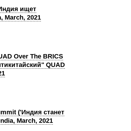
 (Индия ищет
 March, 2021
 QUAD Over The BRICS
нтикитайский" QUAD
21
summit ('Индия станет
dia, March, 2021