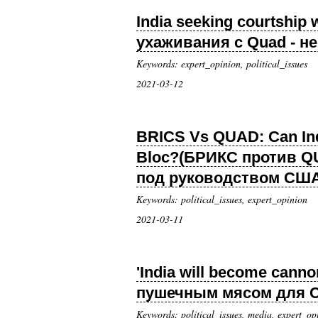
India seeking courtship
ухаживания с Quad - н
Keywords: expert_opinion, political_issues
2021-03-12
BRICS Vs QUAD: Can Ind
Bloc?(БРИКС против Q
под руководством США в
Keywords: political_issues, expert_opinion
2021-03-11
'India will become cann
пушечным мясом для СШ
Keywords: political_issues, media, expert_op