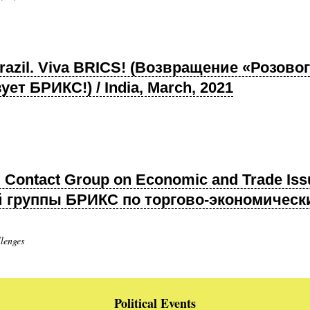
n Brazil. Viva BRICS! (Возвращение «Розов
ет БРИКС!) / India, March, 2021
S Contact Group on Economic and Trade Iss
й группы БРИКС по торгово-экономическим
lenges
Political Events