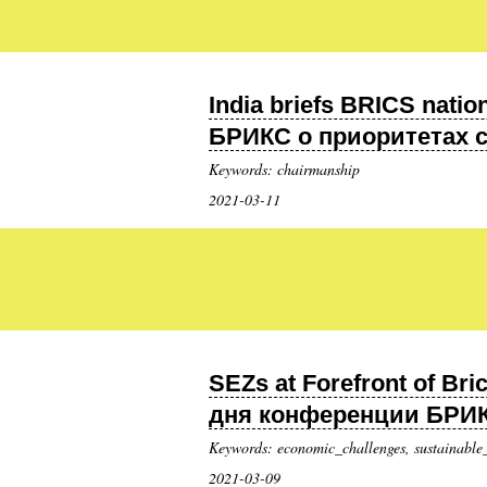
India briefs BRICS nati
БРИКС о приоритетах св
Keywords: chairmanship
2021-03-11
SEZs at Forefront of Br
дня конференции БРИКС 
Keywords: economic_challenges, sustainable
2021-03-09