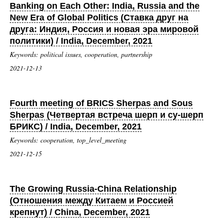
Banking on Each Other: India, Russia and the
New Era of Global Politics (Ставка друг на
друга: Индия, Россия и новая эра мировой
политики) / India, December, 2021
Keywords: political issues, cooperation, partnership
2021-12-13
Fourth meeting of BRICS Sherpas and Sous
Sherpas (Четвертая встреча шерп и су-шерп
БРИКС) / India, December, 2021
Keywords: cooperation, top_level_meeting
2021-12-15
The Growing Russia-China Relationship
(Отношения между Китаем и Россией
крепнут) / China, December, 2021