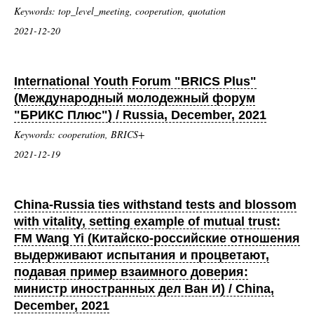
Keywords: top_level_meeting, cooperation, quotation
2021-12-20
International Youth Forum "BRICS Plus"
(Международный молодежный форум
"БРИКС Плюс") / Russia, December, 2021
Keywords: cooperation, BRICS+
2021-12-19
China-Russia ties withstand tests and blossom
with vitality, setting example of mutual trust:
FM Wang Yi (Китайско-российские отношения
выдерживают испытания и процветают,
подавая пример взаимного доверия:
министр иностранных дел Ван И) / China,
December, 2021